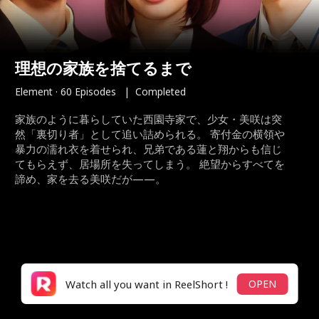
理想の家族を捨てるまで
Element
·
60 Episodes
|
Completed
家族のように暮らしていた西園寺家で、少女・美咲は突
然「裏切り者」として追い詰められる。 寄付金の横領や
暴力の濡れ衣を着せられ、兄弟である蓮と翔からも信じ
てもらえず、居場所を失ってしまう。 絶望からすべてを
諦め、家を去る美咲だが——。
Watch all you want in ReelShort !
OPEN